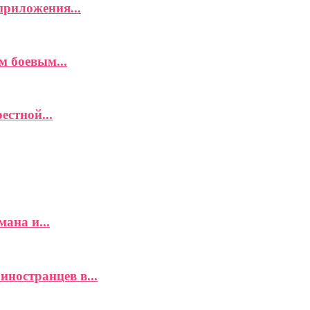
приложения...
м боевым...
естной...
ана и...
иностранцев в...