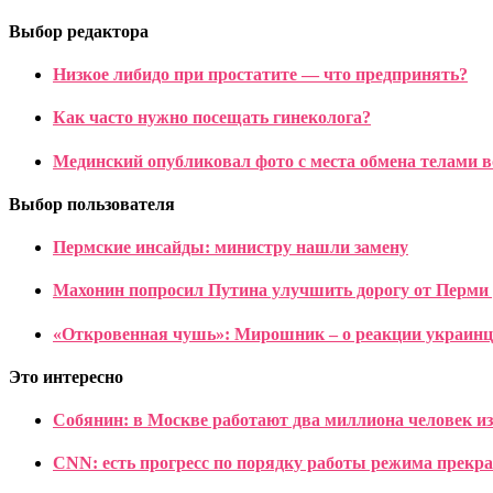
Выбор редактора
Низкое либидо при простатите — что предпринять?
Как часто нужно посещать гинеколога?
Мединский опубликовал фото с места обмена телами
Выбор пользователя
Пермские инсайды: министру нашли замену
Махонин попросил Путина улучшить дорогу от Перми
«Откровенная чушь»: Мирошник – о реакции украинц
Это интересно
Собянин: в Москве работают два миллиона человек из
CNN: есть прогресс по порядку работы режима прекр