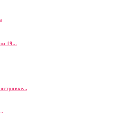
то
и 19...
островке...
..