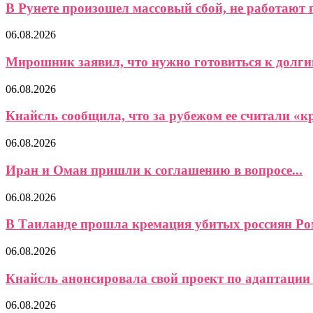
В Рунете произошел массовый сбой, не работают 
06.08.2026
Мирошник заявил, что нужно готовиться к долги
06.08.2026
Кнайсль сообщила, что за рубежом ее считали «кр
06.08.2026
Иран и Оман пришли к соглашению в вопросе...
06.08.2026
В Таиланде прошла кремация убитых россиян Ром
06.08.2026
Кнайсль анонсировала свой проект по адаптации 
06.08.2026