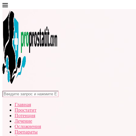
Главная
Простатит
Потенция
Лечение
Осложнения
Препараты