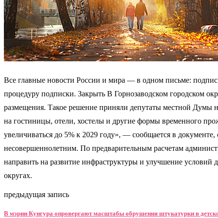
Все главные новости России и мира — в одном письме: подпис
процедуру подписки. Закрыть В Горнозаводском городском окр
размещения. Такое решение приняли депутаты местной Думы на 
на гостиницы, отели, хостелы и другие формы временного прож
увеличиваться до 5% к 2029 году», — сообщается в документе,
несовершеннолетним. По предварительным расчетам администрац
направить на развитие инфраструктуры и улучшение условий д
округах.
предыдущая запись
В мэрии Кунгура опровергают масштабы обрушения штукатурки в детск