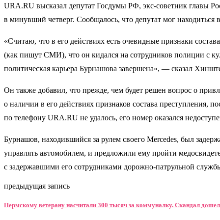
URA.RU высказал депутат Госдумы РФ, экс-советник главы Р
в минувший четверг. Сообщалось, что депутат мог находиться 
«Считаю, что в его действиях есть очевидные признаки состав
(как пишут СМИ), что он кидался на сотрудников полиции с ку
политическая карьера Бурнашова завершена», — сказал Хиншт
Он также добавил, что прежде, чем будет решен вопрос о при
о наличии в его действиях признаков состава преступления, 
по телефону URA.RU не удалось, его номер оказался недоступен
Бурнашов, находившийся за рулем своего Mercedes, был задер
управлять автомобилем, и предложили ему пройти медосвидетел
с задержавшими его сотрудниками дорожно-патрульной службы,
предыдущая запись
Пермскому ветерану насчитали 300 тысяч за коммуналку. Скандал доше