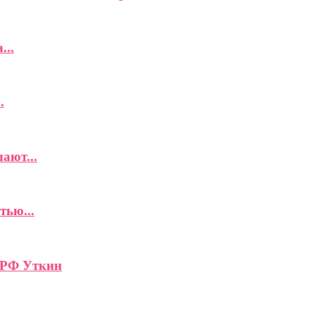
...
.
ают...
тью...
 РФ Уткин