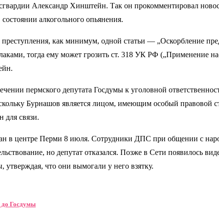
осгвардии Александр Хинштейн. Так он прокомментировал ново
в состоянии алкогольного опьянения.
а преступления, как минимум, одной статьи — „Оскорбление пред
лаками, тогда ему может грозить ст. 318 УК РФ („Применение на
ейн.
влечении пермского депутата Госдумы к уголовной ответственно
поскольку Бурнашов является лицом, имеющим особый правовой с
 для связи.
жан в центре Перми 8 июля. Сотрудники ДПС при общении с нар
ьствование, но депутат отказался. Позже в Сети появилось вид
 утверждая, что они вымогали у него взятку.
л до Госдумы