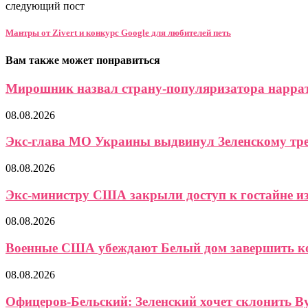
следующий пост
Мантры от Zivert и конкурс Google для любителей петь
Вам также может понравиться
Мирошник назвал страну-популяризатора наррат
08.08.2026
Экс-глава МО Украины выдвинул Зеленскому треб
08.08.2026
Экс-министру США закрыли доступ к гостайне из-
08.08.2026
Военные США убеждают Белый дом завершить кон
08.08.2026
Офицеров-Бельский: Зеленский хочет склонить Ву