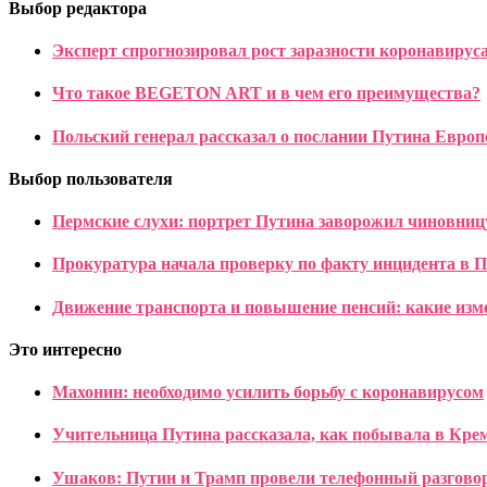
Выбор редактора
Эксперт спрогнозировал рост заразности коронавируса
Что такое BEGETON ART и в чем его преимущества?
Польский генерал рассказал о послании Путина Европ
Выбор пользователя
Пермские слухи: портрет Путина заворожил чиновниц
Прокуратура начала проверку по факту инцидента в 
Движение транспорта и повышение пенсий: какие изм
Это интересно
Махонин: необходимо усилить борьбу с коронавирусом
Учительница Путина рассказала, как побывала в Кре
Ушаков: Путин и Трамп провели телефонный разгово