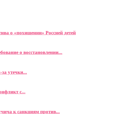
ива о «похищении» Россией детей
ование о восстановлении...
за утечки...
фликт с...
чича к санкциям против...