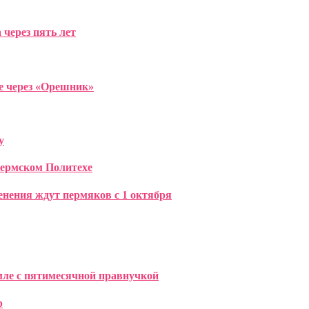
 через пять лет
е через «Орешник»
у
Пермском Политехе
енения ждут пермяков с 1 октября
мле с пятимесячной правнучкой
р