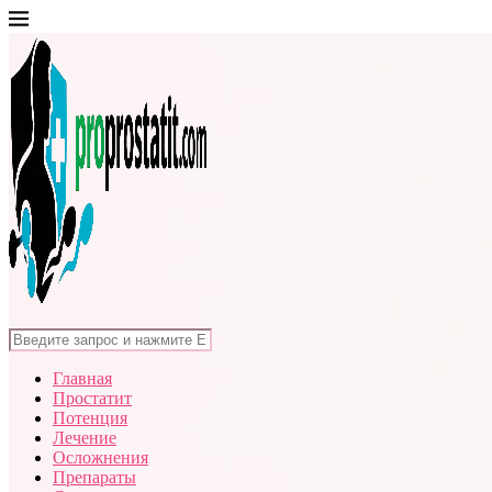
Главная
Простатит
Потенция
Лечение
Осложнения
Препараты