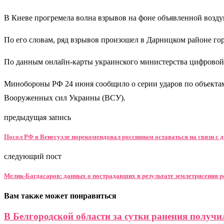
В Киеве прогремела волна взрывов на фоне объявленной возду
По его словам, ряд взрывов произошел в Дарницком районе го
По данным онлайн-карты украинского министерства цифровой 
Минобороны РФ 24 июня сообщило о серии ударов по объектам
Вооруженных сил Украины (ВСУ).
предыдущая запись
Посол РФ в Венесуэле порекомендовал россиянам оставаться на связи с 
следующий пост
Мелик-Багдасаров: данных о пострадавших в результате землетрясения р
Вам также может понравиться
В Белгородской области за сутки ранения получил