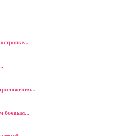
островке...
..
приложения...
м боевым...