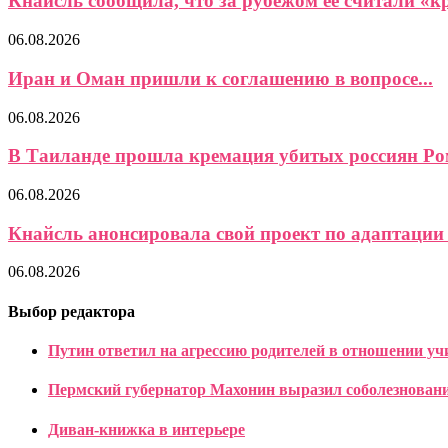
Кнайсль сообщила, что за рубежом ее считали «кр
06.08.2026
Иран и Оман пришли к соглашению в вопросе...
06.08.2026
В Таиланде прошла кремация убитых россиян Ром
06.08.2026
Кнайсль анонсировала свой проект по адаптации 
06.08.2026
Выбор редактора
Путин ответил на агрессию родителей в отношении уч
Пермский губернатор Махонин выразил соболезнова
Диван-книжка в интерьере