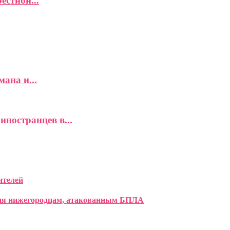
естной...
ана и...
иностранцев в...
ителей
ния нижегородцам, атакованным БПЛА