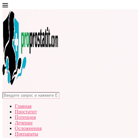
Главная
Простатит
Потенция
Лечение
Осложнения
Препараты