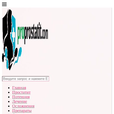
Главная
Простатит
Потенция
Лечение
Осложнения
Препараты