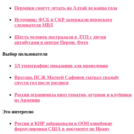
Пермяки смогут летать на Алтай до конца года
Источник: ФСБ и СКР задержали пермского
следователя МВД
Шесть человек пострадали в ДТП с двумя
автобусами в центре Перми. Фото
Выбор пользователя
3Д томография: показания для проведения
Вратарь ПСЖ Матвей Сафонов сыграл свадьбу
спустя год после росписи
Россия ограничила ввоз томатов, огурцов и клубники
из Армении
Это интересно
Россия и КНР забраковали в ООН однобокие
формулировки США в документе по Ирану