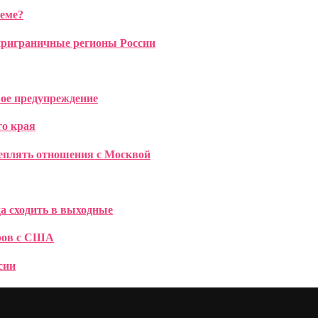
леме?
 приграничные регионы России
ое предупреждение
го края
еплять отношения с Москвой
а сходить в выходные
оров с США
сии