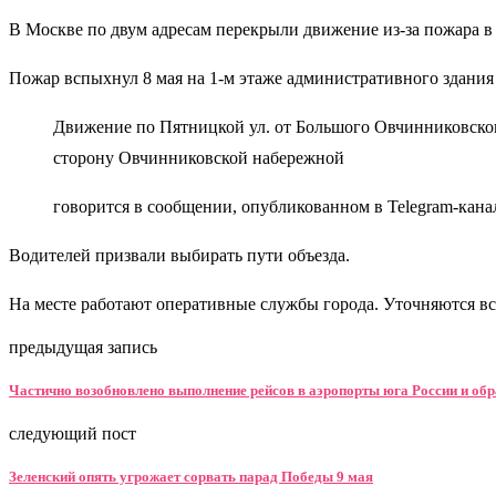
В Москве по двум адресам перекрыли движение из-за пожара в
Пожар вспыхнул 8 мая на 1-м этаже административного здания на
Движение по Пятницкой ул. от Большого Овчинниковског
сторону Овчинниковской набережной
говорится в сообщении, опубликованном в Telegram-кана
Водителей призвали выбирать пути объезда.
На месте работают оперативные службы города. Уточняются вс
предыдущая запись
Частично возобновлено выполнение рейсов в аэропорты юга России и об
следующий пост
Зеленский опять угрожает сорвать парад Победы 9 мая