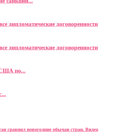
е санкций...
се дипломатические договоренности
се дипломатические договоренности
США по...
...
тая сравнил новогодние обычаи стран. Видео