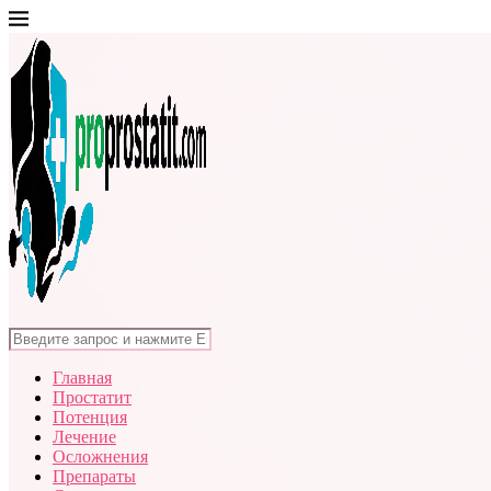
Главная
Простатит
Потенция
Лечение
Осложнения
Препараты