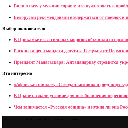
Боли в паху у мужчин справа: что нужно знать о проб
Белорусам рекомендовали воздержаться от поездок в
Выбор пользователя
В Прикамье из-за сильных морозов объявили штормов
Раскрыта цена мандата депутата Госдумы от Пермско
Президент Мадагаскара: Антананариву стремится укр
Это интересно
«Афинская школа», «Стендап-комики» и роуд-шоу: куд
В Иране назвали условие для возобновления перегов
Чем занимается «Русская община» и нужна ли она Рос
@2026 - Proprostatit.com. Все права защищены.