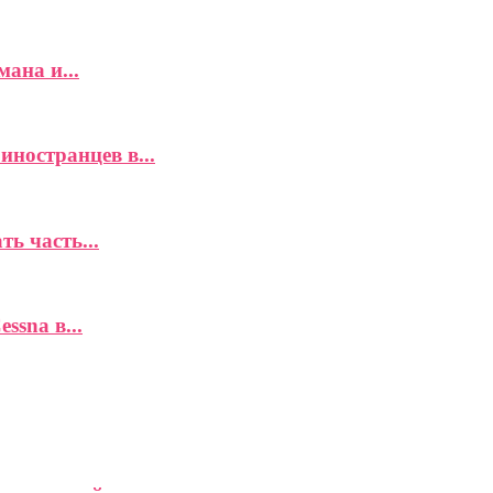
ана и...
иностранцев в...
ь часть...
ssna в...