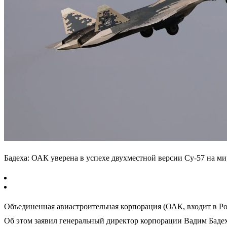
Бадеха: ОАК уверена в успехе двухместной версии Су-57 на м
Объединенная авиастроительная корпорация (ОАК, входит в Ро
Об этом заявил генеральный директор корпорации Вадим Бадех