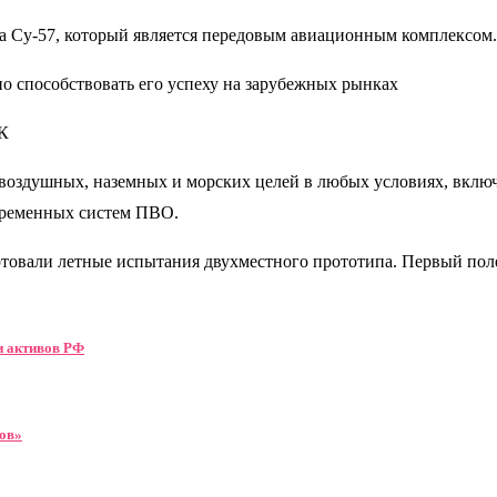
ла Су-57, который является передовым авиационным комплексом.
ьно способствовать его успеху на зарубежных рынках
АК
оздушных, наземных и морских целей в любых условиях, включ
временных систем ПВО.
ртовали летные испытания двухместного прототипа. Первый пол
и активов РФ
тов»