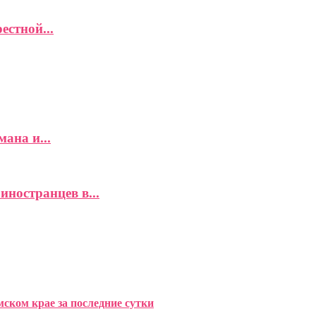
естной...
ана и...
иностранцев в...
ком крае за последние сутки