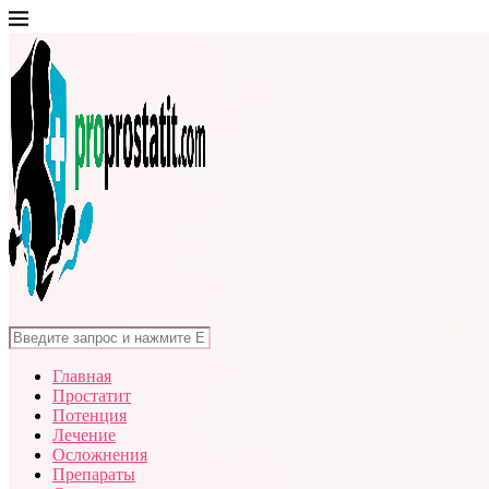
Главная
Простатит
Потенция
Лечение
Осложнения
Препараты