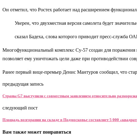
Он отметил, что Ростех работает над расширением функциона
Уверен, что двухместная версия самолета будет значител
сказал Бадеха, слова которого приводит пресс-служба О
Многофункциональный комплекс Су-57 создан для поражения в
позволяет ему уничтожать цели даже при противодействии со
Ранее первый вице-премьер Денис Мантуров сообщил, что ста
предыдущая запись
Страны G7 выступили с совместным заявлением относительно разморозк
следующий пост
Площадь возгорания на складе в Подмосковье составляет 5 000 «квадра
Вам также может понравиться