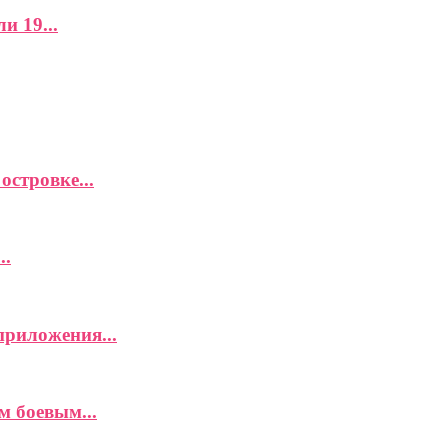
и 19...
островке...
..
приложения...
м боевым...