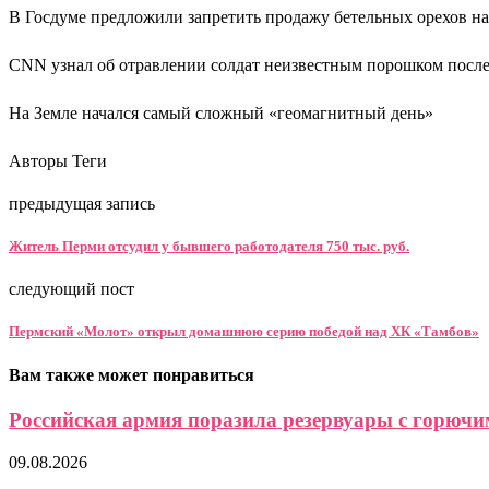
В Госдуме предложили запретить продажу бетельных орехов на
СNN узнал об отравлении солдат неизвестным порошком после
На Земле начался самый сложный «геомагнитный день»
Авторы Теги
предыдущая запись
Житель Перми отсудил у бывшего работодателя 750 тыс. руб.
следующий пост
Пермский «Молот» открыл домашнюю серию победой над ХК «Тамбов»
Вам также может понравиться
Российская армия поразила резервуары с горючим 
09.08.2026