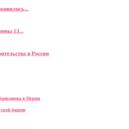
оявились...
ены 13...
ительства в России
Крисанова в Перми
тской башни