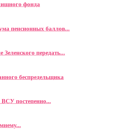
илищного фонда
ма пенсионных баллов...
 Зеленского передать...
анного беспредельщика
ВСУ постепенно...
мнему...