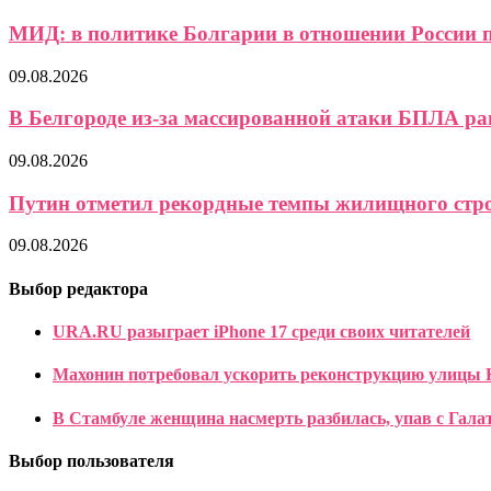
МИД: в политике Болгарии в отношении России п
09.08.2026
В Белгороде из-за массированной атаки БПЛА ран
09.08.2026
Путин отметил рекордные темпы жилищного стро
09.08.2026
Выбор редактора
URA.RU разыграет iPhone 17 среди своих читателей
Махонин потребовал ускорить реконструкцию улицы 
В Стамбуле женщина насмерть разбилась, упав с Гала
Выбор пользователя