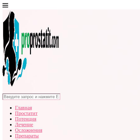
Главная
Простатит
Потенция
Лечение
Осложнения
Препараты