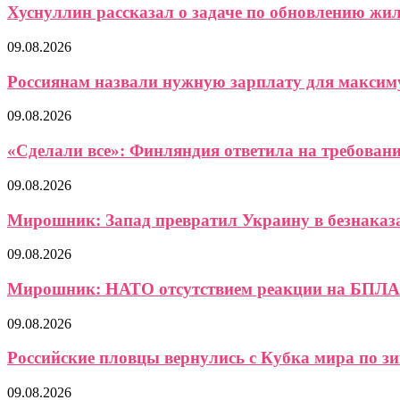
Хуснуллин рассказал о задаче по обновлению ж
09.08.2026
Россиянам назвали нужную зарплату для максиму
09.08.2026
«Сделали все»: Финляндия ответила на требование
09.08.2026
Мирошник: Запад превратил Украину в безнаказ
09.08.2026
Мирошник: НАТО отсутствием реакции на БПЛА 
09.08.2026
Российские пловцы вернулись с Кубка мира по зи
09.08.2026