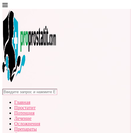
Главная
Простатит
Потенция
Лечение
Осложнения
Препараты