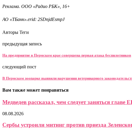
Реклама. ООО «Радио РБК», 16+
АО «ТБанк».erid: 2SDnjdEsmpJ
Авторы Теги
предыдущая запись
На предприятие в Пермском крае совершена первая атака беспилотников
следующий пост
В Пермском зоопарке выявили нарушения ветеринарного законодательст
Вам также может понравиться
Медведев рассказал, чем следует заняться главе Е
08.08.2026
Сербы устроили митинг против приезда Зеленско