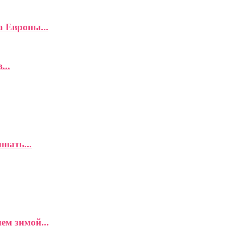
а Европы...
...
шать...
ем зимой...