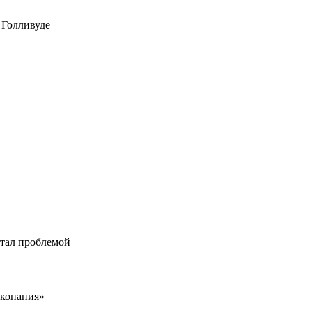
 Голливуде
стал проблемой
окопания»