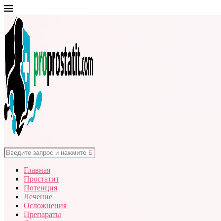
Главная
Простатит
Потенция
Лечение
Осложнения
Препараты