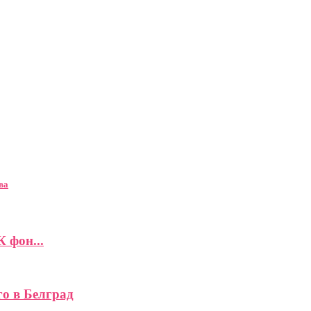
ва
К фон...
го в Белград