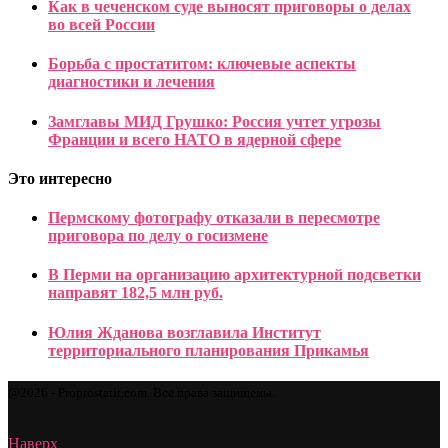
Как в чеченском суде выносят приговоры о делах
во всей России
Борьба с простатитом: ключевые аспекты
диагностики и лечения
Замглавы МИД Грушко: Россия учтет угрозы
Франции и всего НАТО в ядерной сфере
Это интересно
Пермскому фотографу отказали в пересмотре
приговора по делу о госизмене
В Перми на организацию архитектурной подсветки
направят 182,5 млн руб.
Юлия Жданова возглавила Институт
территориального планирования Прикамья
@2026 - Proprostatit.com. Все права защищены.
Наверх