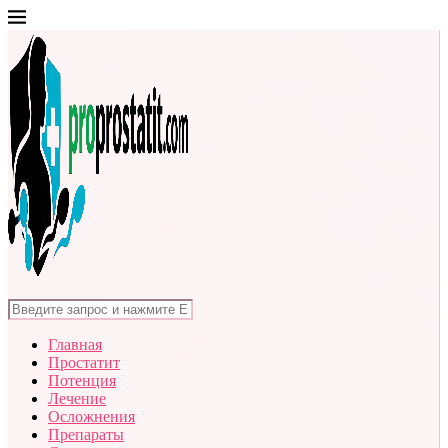
Главная
Простатит
Потенция
Лечение
Осложнения
Препараты