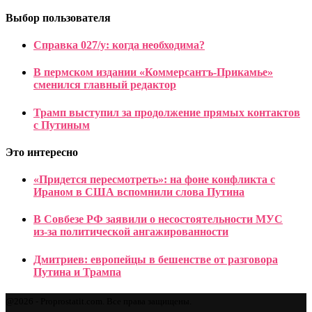
Выбор пользователя
Справка 027/у: когда необходима?
В пермском издании «Коммерсантъ-Прикамье»
сменился главный редактор
Трамп выступил за продолжение прямых контактов
с Путиным
Это интересно
«Придется пересмотреть»: на фоне конфликта с
Ираном в США вспомнили слова Путина
В Совбезе РФ заявили о несостоятельности МУС
из‑за политической ангажированности
Дмитриев: европейцы в бешенстве от разговора
Путина и Трампа
@2026 - Proprostatit.com. Все права защищены.