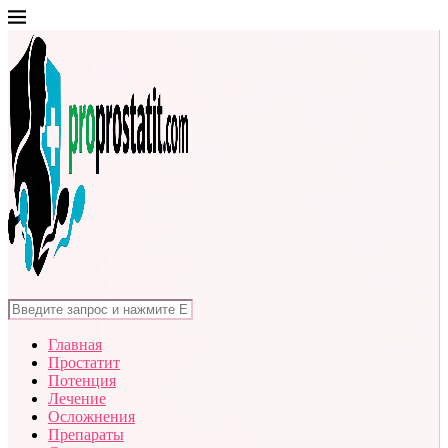
Главная
Простатит
Потенция
Лечение
Осложнения
Препараты