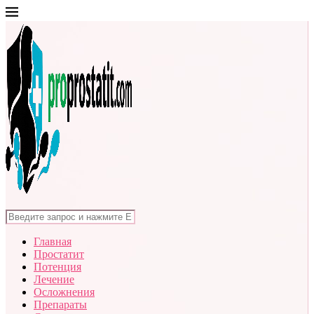
Главная
Простатит
Потенция
Лечение
Осложнения
Препараты