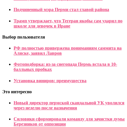
Подчиненный мэра Перми стал главой района
Трамп утверждает, что Тегеран якобы сам ударил по
школе для девочек в Иране
Выбор пользователя
РФ полностью привержена пониманиям саммита на
Аляске, заявил Лавров
Фотоподборка: из-за снегопада Пермь встала в 10-
балльных пробках
Установка виниров: преимущества
Это интересно
Новый директор пермской скандальной УК уволился
через неделю после назначения
Силовики сформировали команду для зачистки думы
Березников от оппозиции