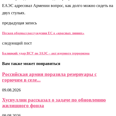
ЕАЭС адресовал Армении вопрос, как долго можно сидеть на
двух стульях.
предыдущая запись
Песков оборвал рассуждения ЕС о «красных линиях»
следующий пост
Балицкий: удар ВСУ по ЗАЭС – акт ядерного терроризма
Вам также может понравиться
Российская армия поразила резервуары с
горючим в селе...
09.08.2026
Хуснуллин рассказал о задаче по обновлению
жилищного фонда
09.08.2026