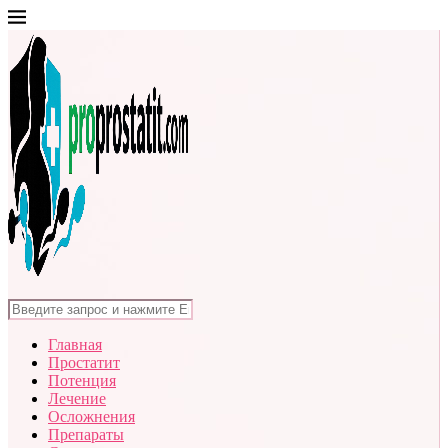
Главная
Простатит
Потенция
Лечение
Осложнения
Препараты