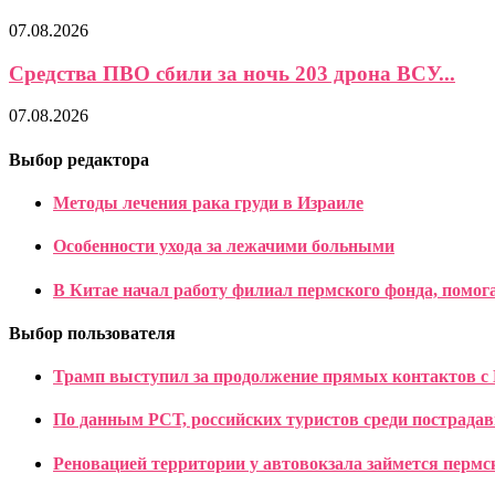
07.08.2026
Средства ПВО сбили за ночь 203 дрона ВСУ...
07.08.2026
Выбор редактора
Методы лечения рака груди в Израиле
Особенности ухода за лежачими больными
В Китае начал работу филиал пермского фонда, помо
Выбор пользователя
Трамп выступил за продолжение прямых контактов 
По данным РСТ, российских туристов среди пострадав
Реновацией территории у автовокзала займется пермс