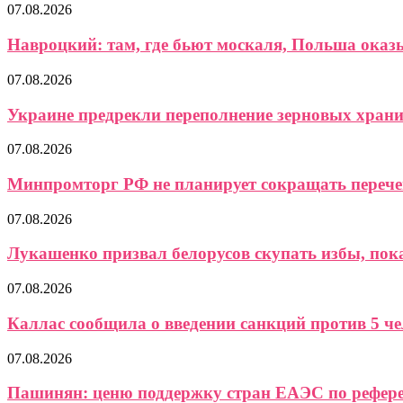
07.08.2026
Навроцкий: там, где бьют москаля, Польша ока
07.08.2026
Украине предрекли переполнение зерновых хран
07.08.2026
Минпромторг РФ не планирует сокращать перече
07.08.2026
Лукашенко призвал белорусов скупать избы, пока 
07.08.2026
Каллас сообщила о введении санкций против 5 чел
07.08.2026
Пашинян: ценю поддержку стран ЕАЭС по референ