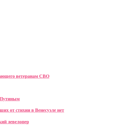
гающего ветеранам СВО
с Путиным
ших от стихии в Венесуэле нет
кий девелопер