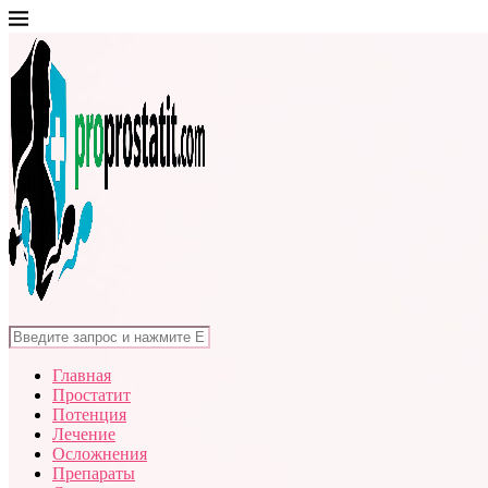
Главная
Простатит
Потенция
Лечение
Осложнения
Препараты