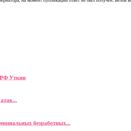
ернатора, на момент публикации ответ не был получен. Белов во
 РФ Уткин
атак...
енциальных безработных...