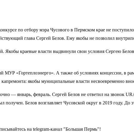
 конкурсе по отбору мэра Чусового в Пермском крае не поступи
ействующий глава Сергей Белов. Ему якобы не позволил внутрип
ной. Якобы краевые власти выдвинули свои условия Сергею Бел
тный МУР «Гортеплоэнерго». А также об условиях концессии, в р
и капремонта: якобы муниципальные власти несвоевременно внос
очно — январь, февраль. Сергей Белов не ответил на звонок UR
 получен. Белов возглавляет Чусовской округ в 2019 году. До э
писывайтесь на telegram-канал "Большая Пермь"!