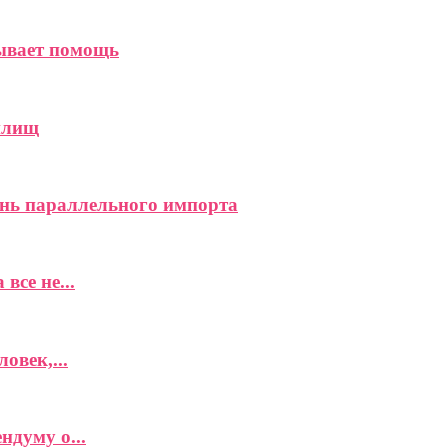
зывает помощь
илищ
нь параллельного импорта
все не...
овек,...
думу о...