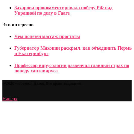
Захарова прокомментировала победу РФ над
Украиной по делу в Гааге
Это интересно
Чем полезен массаж простаты
Губернатор Махонин раскрыл, как объединить Пермь
и Екатеринбург
Профессор вирусологии развенчал главный страх по
поводу хантавируса
@2026 - Proprostatit.com. Все права защищены.
Наверх