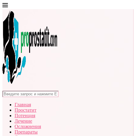
Главная
Простатит
Потенция
Лечение
Осложнения
Препараты