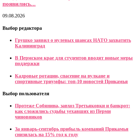
появились...
09.08.2026
Выбор редактора
Грушко заявил о нулевых шансах НАТО захватить
Калининград
В Пермском крае для студентов вводят новые меры
поддержки
Кадровые ротации, спасение на вулкане и
спортивные триумфы: топ-10 новостей Прикамья
Выбор пользователя
Протеже Собянина, завхоз Третьяковки и банкрот:
как сложились судьбы уехавших из Перми
чиновников
За январь-сентябрь прибыль компаний Прикамья
снизилась на 15% год к году