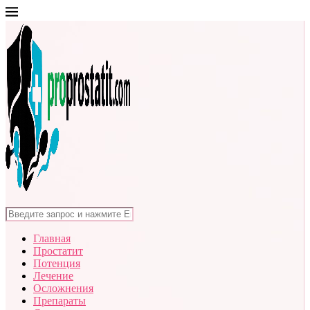
Главная
Простатит
Потенция
Лечение
Осложнения
Препараты