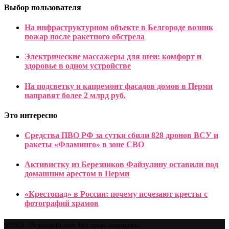
Выбор пользователя
На инфраструктурном объекте в Белгороде возник
пожар после ракетного обстрела
Электрические массажеры для шеи: комфорт и
здоровье в одном устройстве
На подсветку и капремонт фасадов домов в Перми
направят более 2 млрд руб.
Это интересно
Средства ПВО РФ за сутки сбили 828 дронов ВСУ и
ракеты «Фламинго» в зоне СВО
Активистку из Березников Файзулину оставили под
домашним арестом в Перми
«Крестопад» в России: почему исчезают кресты с
фотографий храмов
@2026 - Proprostatit.com. Все права защищены.