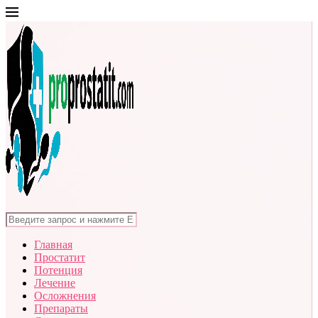
Главная
Простатит
Потенция
Лечение
Осложнения
Препараты