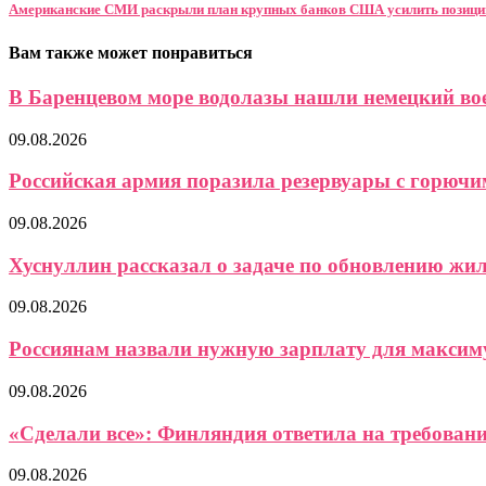
Американские СМИ раскрыли план крупных банков США усилить позиции
Вам также может понравиться
В Баренцевом море водолазы нашли немецкий вое
09.08.2026
Российская армия поразила резервуары с горючим 
09.08.2026
Хуснуллин рассказал о задаче по обновлению ж
09.08.2026
Россиянам назвали нужную зарплату для максиму
09.08.2026
«Сделали все»: Финляндия ответила на требование
09.08.2026