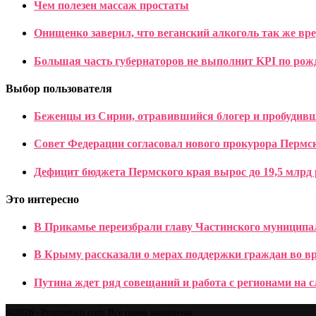
Чем полезен массаж простаты
Онищенко заверил, что веганский алкоголь так же вр
Большая часть губернаторов не выполнит KPI по рож
Выбор пользователя
Беженцы из Сирии, отравившийся блогер и пробудивш
Совет Федерации согласовал нового прокурора Пермс
Дефицит бюджета Пермского края вырос до 19,5 млрд 
Это интересно
В Прикамье переизбрали главу Частинского муниципа
В Крыму рассказали о мерах поддержки граждан во в
Путина ждет ряд совещаний и работа с регионами на 
@2026 - Proprostatit.com. Все права защищены.