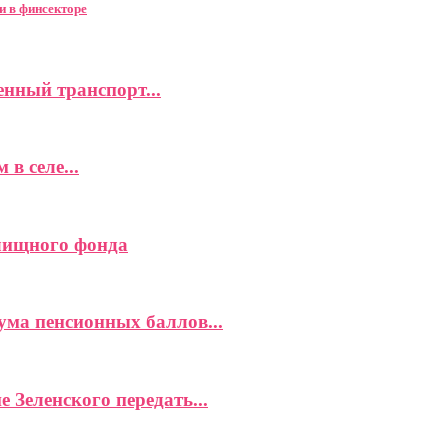
 в финсекторе
нный транспорт...
в селе...
илищного фонда
ма пенсионных баллов...
 Зеленского передать...