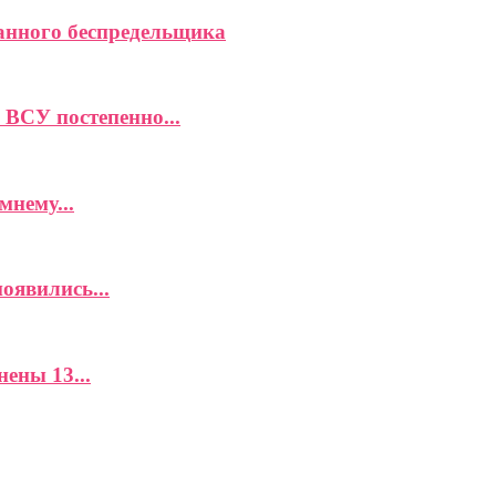
анного беспредельщика
ВСУ постепенно...
мнему...
оявились...
ены 13...