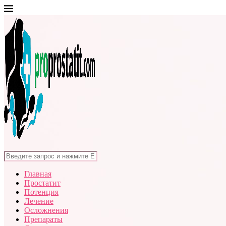
Главная
Простатит
Потенция
Лечение
Осложнения
Препараты