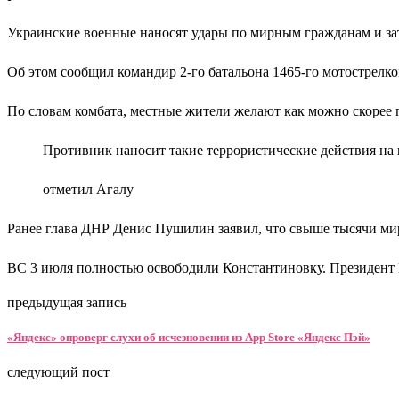
Украинские военные наносят удары по мирным гражданам и з
Об этом сообщил командир 2-го батальона 1465-го мотострел
По словам комбата, местные жители желают как можно скорее п
Противник наносит такие террористические действия на
отметил Агалу
Ранее глава ДНР Денис Пушилин заявил, что свыше тысячи ми
ВС 3 июля полностью освободили Константиновку. Президент Р
предыдущая запись
«Яндекс» опроверг слухи об исчезновении из App Store «Яндекс Пэй»
следующий пост