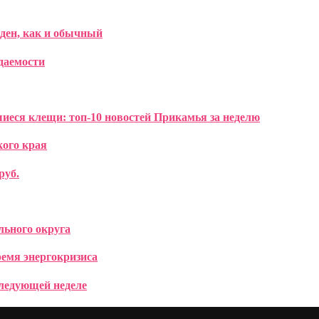
еден, как и обычный
даемости
иеся клещи: топ-10 новостей Прикамья за неделю
кого края
руб.
льного округа
ремя энергокризиса
следующей неделе