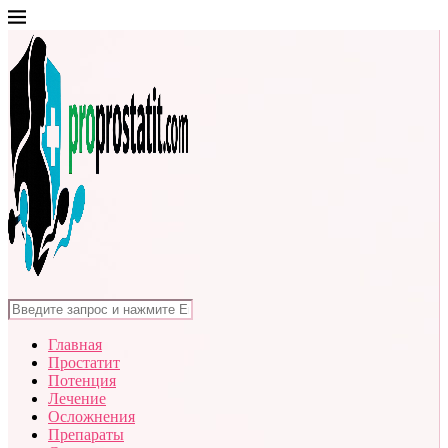
Главная
Простатит
Потенция
Лечение
Осложнения
Препараты