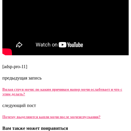
[adsp-pro-11]
предыдущая запись
Вялая струя мочи: по каким причинам напор мочи ослабевает и что с
этим делать?
следующий пост
Почему выделяются капли мочи после мочеиспускания?
Вам также может понравиться