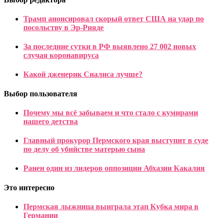
Трамп анонсировал скорый ответ США на удар по
посольству в Эр-Рияде
За последние сутки в РФ выявлено 27 002 новых
случая коронавируса
Какой дженерик Сиалиса лучше?
Выбор пользователя
Почему мы всё забываем и что стало с кумирами
нашего детства
Главный прокурор Пермского края выступит в суде
по делу об убийстве матерью сына
Ранен один из лидеров оппозиции Абхазии Какалия
Это интересно
Пермская лыжница выиграла этап Кубка мира в
Германии