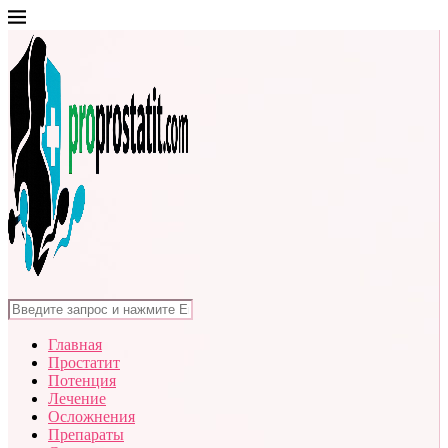
Главная
Простатит
Потенция
Лечение
Осложнения
Препараты