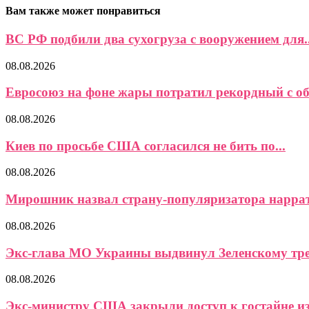
Вам также может понравиться
ВС РФ подбили два сухогруза с вооружением для..
08.08.2026
Евросоюз на фоне жары потратил рекордный с об
08.08.2026
Киев по просьбе США согласился не бить по...
08.08.2026
Мирошник назвал страну-популяризатора наррат
08.08.2026
Экс-глава МО Украины выдвинул Зеленскому треб
08.08.2026
Экс-министру США закрыли доступ к гостайне из-