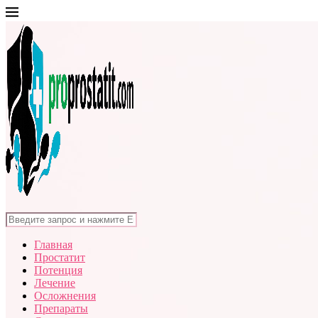
Главная
Простатит
Потенция
Лечение
Осложнения
Препараты