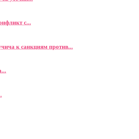
фликт с...
чича к санкциям против...
...
.