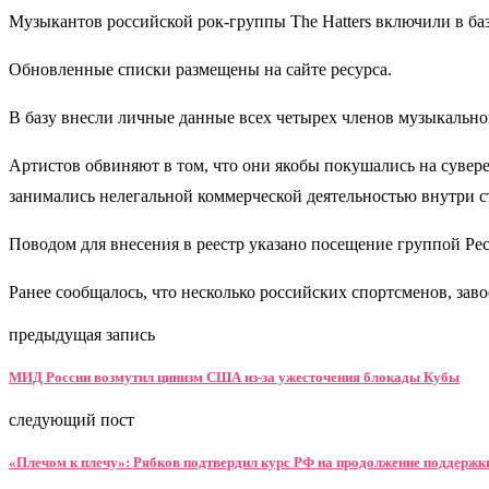
Музыкантов российской рок-группы The Hatters включили в ба
Обновленные списки размещены на сайте ресурса.
В базу внесли личные данные всех четырех членов музыкальн
Артистов обвиняют в том, что они якобы покушались на сувер
занимались нелегальной коммерческой деятельностью внутри с
Поводом для внесения в реестр указано посещение группой Ре
Ранее сообщалось, что несколько российских спортсменов, за
предыдущая запись
МИД России возмутил цинизм США из-за ужесточения блокады Кубы
следующий пост
«Плечом к плечу»: Рябков подтвердил курс РФ на продолжение поддерж