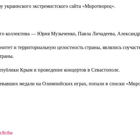
зу украинского экстремистского сайта «Миротворец».
ого коллектива — Юрия Музыченко, Павла Личадеева, Александ
енитет и территориальную целостность страны, являлись соуча
траны.
спублики Крым и проведение концертов в Севастополе.
воевавших медали на Олимпийских играх, попали в списки «Мир
ки Кубы