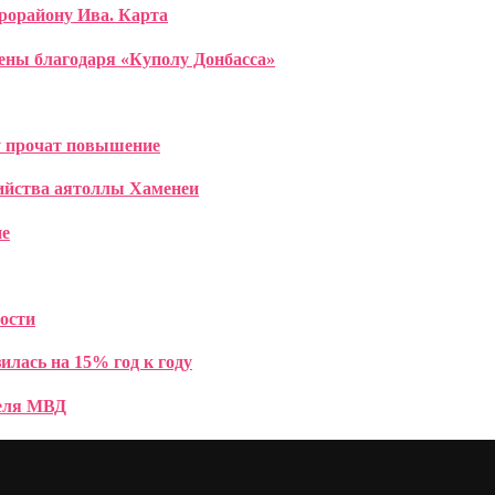
рорайону Ива. Карта
ены благодаря «Куполу Донбасса»
 прочат повышение
бийства аятоллы Хаменеи
не
ости
лась на 15% год к году
теля МВД