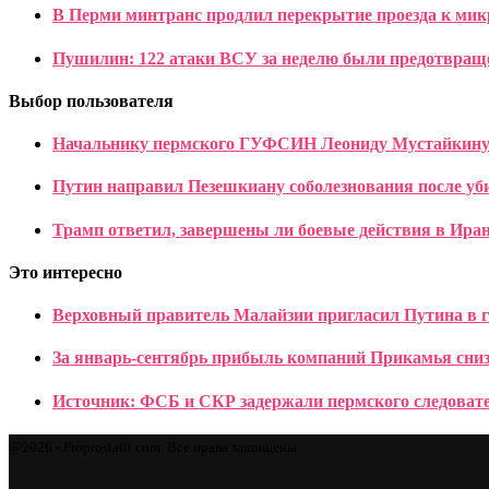
В Перми минтранс продлил перекрытие проезда к мик
Пушилин: 122 атаки ВСУ за неделю были предотвращ
Выбор пользователя
Начальнику пермского ГУФСИН Леониду Мустайкину
Путин направил Пезешкиану соболезнования после у
Трамп ответил, завершены ли боевые действия в Ира
Это интересно
Верховный правитель Малайзии пригласил Путина в г
За январь-сентябрь прибыль компаний Прикамья снизи
Источник: ФСБ и СКР задержали пермского следова
@2026 - Proprostatit.com. Все права защищены.