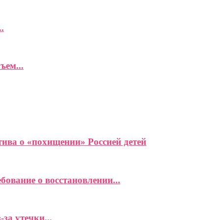
.
ъем...
ива о «похищении» Россией детей
ование о восстановлении...
за утечки...