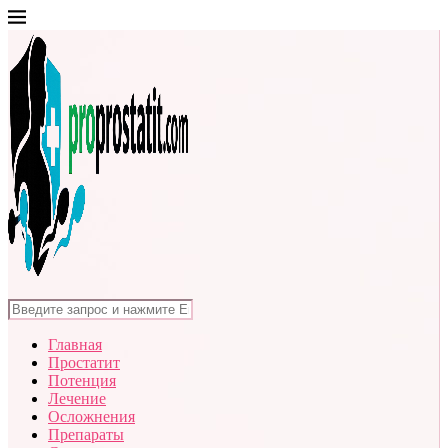
Главная
Простатит
Потенция
Лечение
Осложнения
Препараты