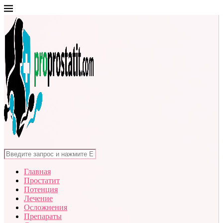
Главная
Простатит
Потенция
Лечение
Осложнения
Препараты