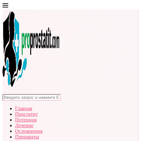
Главная
Простатит
Потенция
Лечение
Осложнения
Препараты