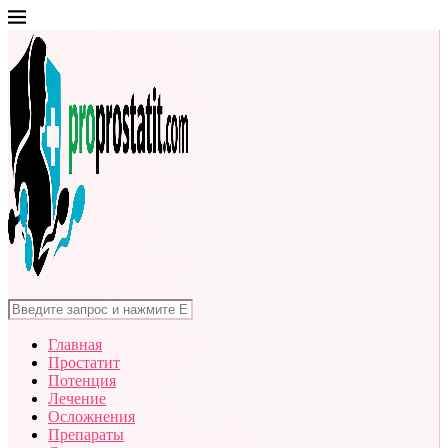
Главная
Простатит
Потенция
Лечение
Осложнения
Препараты