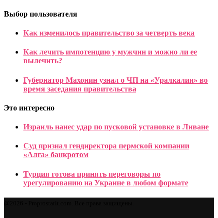
Выбор пользователя
Как изменилось правительство за четверть века
Как лечить импотенцию у мужчин и можно ли ее
вылечить?
Губернатор Махонин узнал о ЧП на «Уралкалии» во
время заседания правительства
Это интересно
Израиль нанес удар по пусковой установке в Ливане
Суд признал гендиректора пермской компании
«Алга» банкротом
Турция готова принять переговоры по
урегулированию на Украине в любом формате
@2026 - Proprostatit.com. Все права защищены.