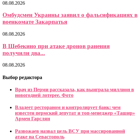
08.08.2026
Омбудсмен Украины заявил о фальсификациях в
военкомате Закарпатья
08.08.2026
В Шебекино при атаке дронов ранения
получили два...
08.08.2026
Выбор редактора
Врач из Перми рассказала, как выиграла миллион в
новогодней лотерее. Фото
Владеет рестораном и контролирует банк: чем
известен пермский депутат и топ-менеджер «Ташир»
Армен Гарслян
Развожаев назвал цель ВСУ при массированной
атаке на Севастополь