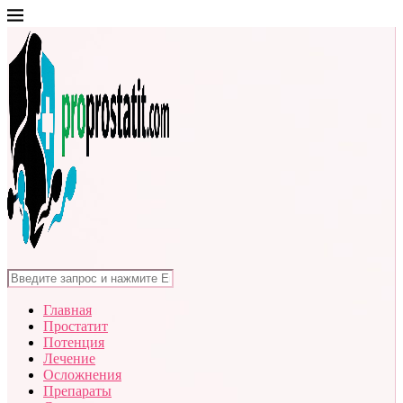
Главная
Простатит
Потенция
Лечение
Осложнения
Препараты