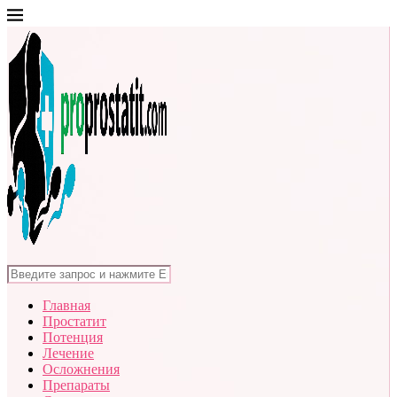
Главная
Простатит
Потенция
Лечение
Осложнения
Препараты