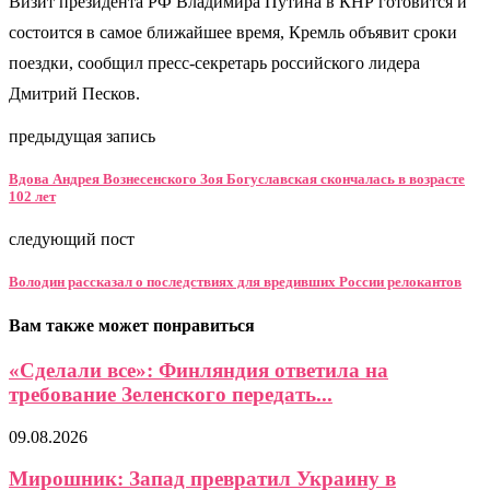
Визит президента РФ Владимира Путина в КНР готовится и
состоится в самое ближайшее время, Кремль объявит сроки
поездки, сообщил пресс-секретарь российского лидера
Дмитрий Песков.
предыдущая запись
Вдова Андрея Вознесенского Зоя Богуславская скончалась в возрасте
102 лет
следующий пост
Володин рассказал о последствиях для вредивших России релокантов
Вам также может понравиться
«Сделали все»: Финляндия ответила на
требование Зеленского передать...
09.08.2026
Мирошник: Запад превратил Украину в