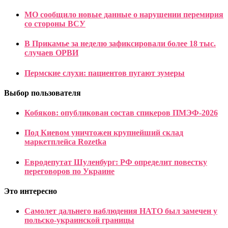
МО сообщило новые данные о нарушении перемирия
со стороны ВСУ
В Прикамье за неделю зафиксировали более 18 тыс.
случаев ОРВИ
Пермские слухи: пациентов пугают зумеры
Выбор пользователя
Кобяков: опубликован состав спикеров ПМЭФ-2026
Под Киевом уничтожен крупнейший склад
маркетплейса Rozetka
Евродепутат Шуленбург: РФ определит повестку
переговоров по Украине
Это интересно
Самолет дальнего наблюдения НАТО был замечен у
польско-украинской границы