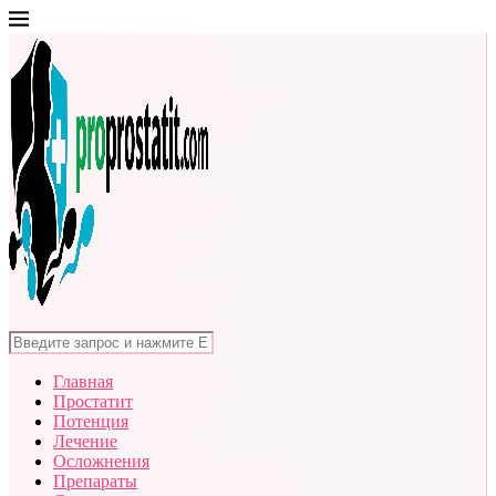
Главная
Простатит
Потенция
Лечение
Осложнения
Препараты