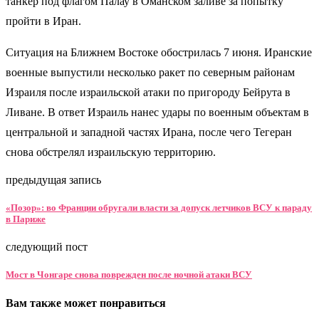
танкер под флагом Палау в Оманском заливе за попытку
пройти в Иран.
Ситуация на Ближнем Востоке обострилась 7 июня. Иранские
военные выпустили несколько ракет по северным районам
Израиля после израильской атаки по пригороду Бейрута в
Ливане. В ответ Израиль нанес удары по военным объектам в
центральной и западной частях Ирана, после чего Тегеран
снова обстрелял израильскую территорию.
предыдущая запись
«Позор»: во Франции обругали власти за допуск летчиков ВСУ к параду
в Париже
следующий пост
Мост в Чонгаре снова поврежден после ночной атаки ВСУ
Вам также может понравиться