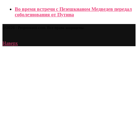
Во время встречи с Пезешкианом Медведев передал
соболезнования от Путина
@2026 - Proprostatit.com. Все права защищены.
Наверх