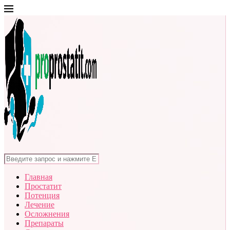
Главная
Простатит
Потенция
Лечение
Осложнения
Препараты