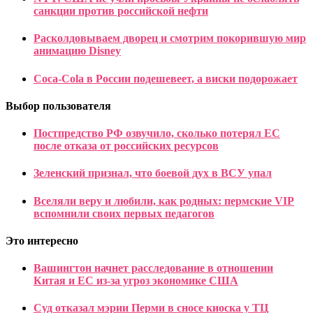
санкции против российской нефти
Расколдовываем дворец и смотрим покорившую мир
анимацию Disney
Coca-Cola в России подешевеет, а виски подорожает
Выбор пользователя
Постпредство РФ озвучило, сколько потерял ЕС
после отказа от российских ресурсов
Зеленский признал, что боевой дух в ВСУ упал
Вселяли веру и любили, как родных: пермские VIP
вспомнили своих первых педагогов
Это интересно
Вашингтон начнет расследование в отношении
Китая и ЕС из-за угроз экономике США
Суд отказал мэрии Перми в сносе киоска у ТЦ