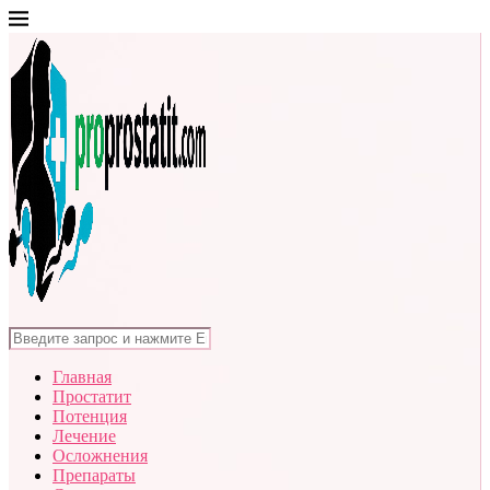
Главная
Простатит
Потенция
Лечение
Осложнения
Препараты