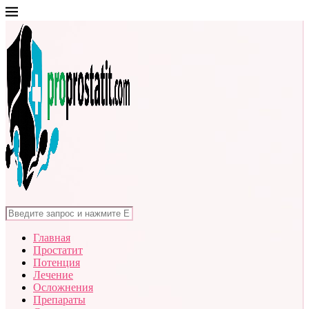
Главная
Простатит
Потенция
Лечение
Осложнения
Препараты