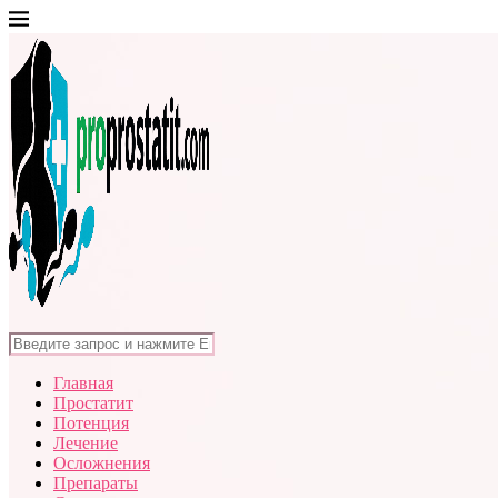
Главная
Простатит
Потенция
Лечение
Осложнения
Препараты