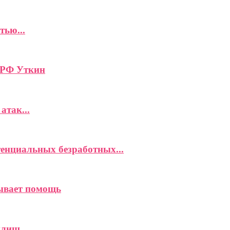
тью...
 РФ Уткин
атак...
енциальных безработных...
зывает помощь
илищ