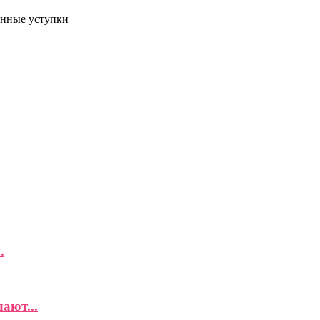
енные уступки
.
ают...