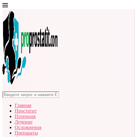
Главная
Простатит
Потенция
Лечение
Осложнения
Препараты