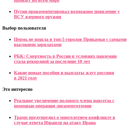
пройдет во всем мире
Путин прокомментировал возможное появление у
ВСУ ядерного оружия
Выбор пользователя
Пермь не вошла в топ-5 городов Прикамья с самыми
высокими зарплатами
РБК: Смертность в России в условиях пандемии
стала рекордной за последние 10 лет
Какие новые пособия и выплаты ждут россиян
в 2021 году
Это интересно
Реальное увеличение полового члена навсегда с
помощью операции лигаментотомии
Трамп предупредил о многолетнем конфликте в
случае ответа Израиля на атаку Ирана