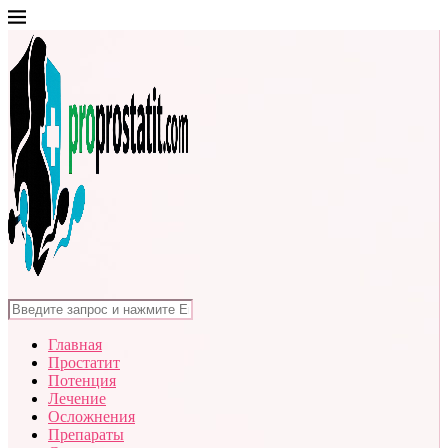
Главная
Простатит
Потенция
Лечение
Осложнения
Препараты