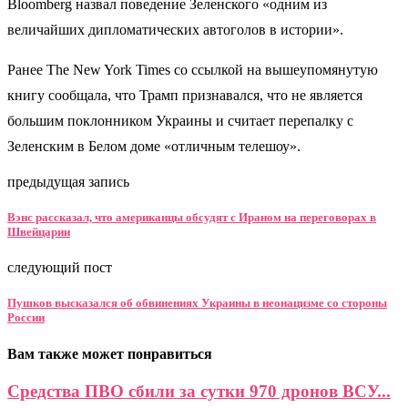
Bloomberg назвал поведение Зеленского «одним из
величайших дипломатических автоголов в истории».
Ранее The New York Times со ссылкой на вышеупомянутую
книгу сообщала, что Трамп признавался, что не является
большим поклонником Украины и считает перепалку с
Зеленским в Белом доме «отличным телешоу».
предыдущая запись
Вэнс рассказал, что американцы обсудят с Ираном на переговорах в
Швейцарии
следующий пост
Пушков высказался об обвинениях Украины в неонацизме со стороны
России
Вам также может понравиться
Средства ПВО сбили за сутки 970 дронов ВСУ...