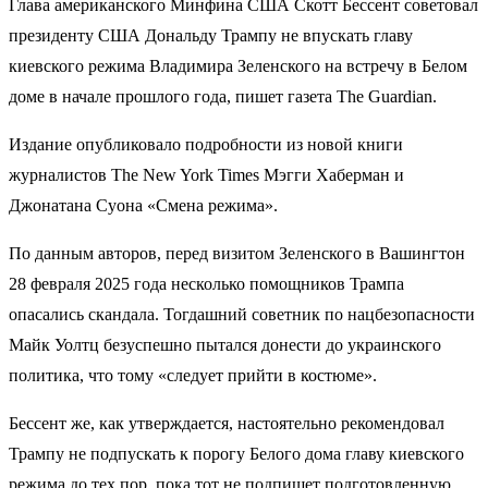
Глава американского Минфина США Скотт Бессент советовал
президенту США Дональду Трампу не впускать главу
киевского режима Владимира Зеленского на встречу в Белом
доме в начале прошлого года, пишет газета The Guardian.
Издание опубликовало подробности из новой книги
журналистов The New York Times Мэгги Хаберман и
Джонатана Суона «Смена режима».
По данным авторов, перед визитом Зеленского в Вашингтон
28 февраля 2025 года несколько помощников Трампа
опасались скандала. Тогдашний советник по нацбезопасности
Майк Уолтц безуспешно пытался донести до украинского
политика, что тому «следует прийти в костюме».
Бессент же, как утверждается, настоятельно рекомендовал
Трампу не подпускать к порогу Белого дома главу киевского
режима до тех пор, пока тот не подпишет подготовленную