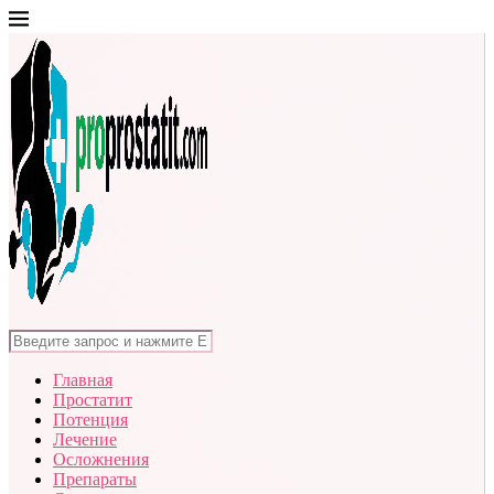
Главная
Простатит
Потенция
Лечение
Осложнения
Препараты