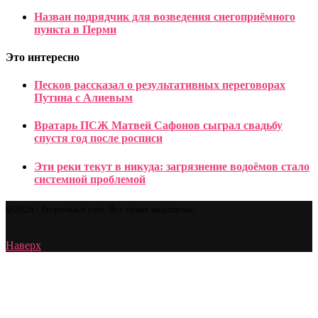
Назван подрядчик для возведения снегоприёмного
пункта в Перми
Это интересно
Песков рассказал о результативных переговорах
Путина с Алиевым
Вратарь ПСЖ Матвей Сафонов сыграл свадьбу
спустя год после росписи
Эти реки текут в никуда: загрязнение водоёмов стало
системной проблемой
@2026 - Proprostatit.com. Все права защищены.
Наверх