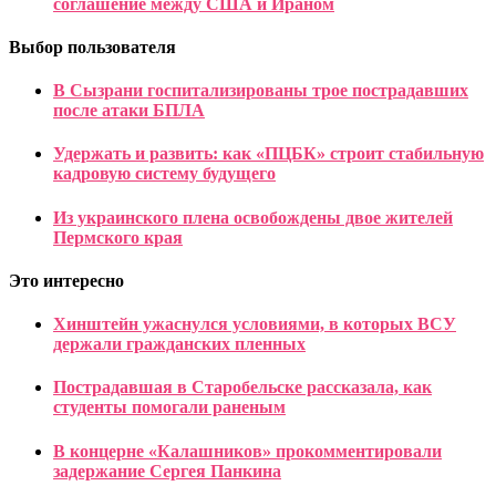
соглашение между США и Ираном
Выбор пользователя
В Сызрани госпитализированы трое пострадавших
после атаки БПЛА
Удержать и развить: как «ПЦБК» строит стабильную
кадровую систему будущего
Из украинского плена освобождены двое жителей
Пермского края
Это интересно
Хинштейн ужаснулся условиями, в которых ВСУ
держали гражданских пленных
Пострадавшая в Старобельске рассказала, как
студенты помогали раненым
В концерне «Калашников» прокомментировали
задержание Сергея Панкина