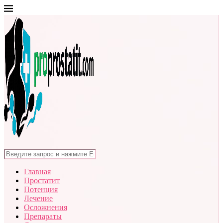
Главная
Простатит
Потенция
Лечение
Осложнения
Препараты