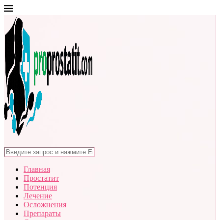
Главная
Простатит
Потенция
Лечение
Осложнения
Препараты