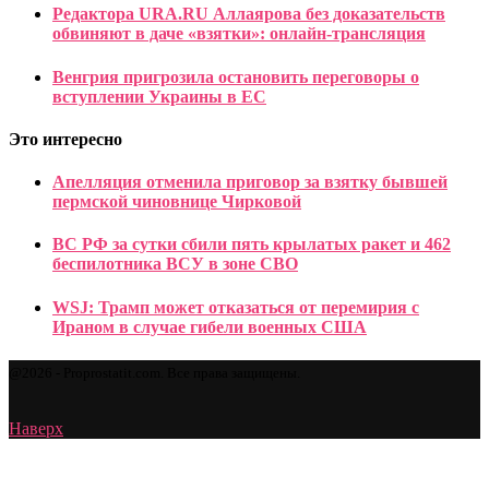
Редактора URA.RU Аллаярова без доказательств
обвиняют в даче «взятки»: онлайн-трансляция
Венгрия пригрозила остановить переговоры о
вступлении Украины в ЕС
Это интересно
Апелляция отменила приговор за взятку бывшей
пермской чиновнице Чирковой
ВС РФ за сутки сбили пять крылатых ракет и 462
беспилотника ВСУ в зоне СВО
WSJ: Трамп может отказаться от перемирия с
Ираном в случае гибели военных США
@2026 - Proprostatit.com. Все права защищены.
Наверх