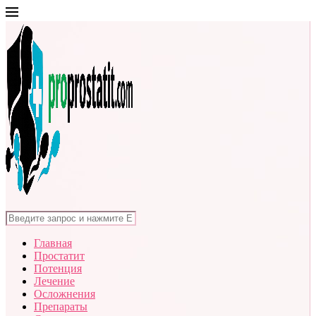
Главная
Простатит
Потенция
Лечение
Осложнения
Препараты