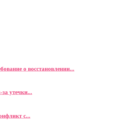
ование о восстановлении...
за утечки...
фликт с...