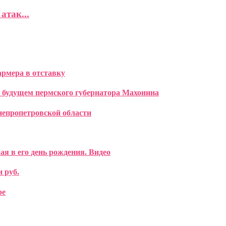
атак...
рмера в отставку
а будущем пермского губернатора Махонина
епропетровской области
я в его день рождения. Видео
 руб.
ре