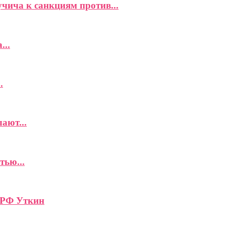
чича к санкциям против...
...
.
ают...
тью...
 РФ Уткин