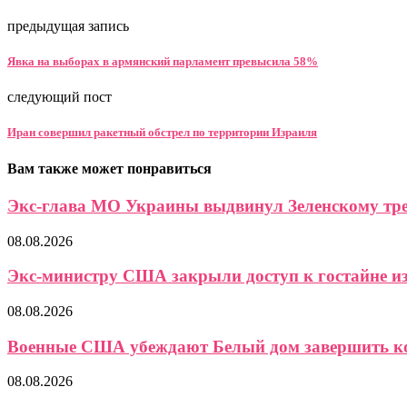
предыдущая запись
Явка на выборах в армянский парламент превысила 58%
следующий пост
Иран совершил ракетный обстрел по территории Израиля
Вам также может понравиться
Экс-глава МО Украины выдвинул Зеленскому треб
08.08.2026
Экс-министру США закрыли доступ к гостайне из-
08.08.2026
Военные США убеждают Белый дом завершить кон
08.08.2026