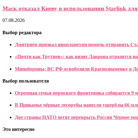
Маск отказал Киеву в использовании Starlink для 
07.08.2026
Выбор редактора
Дмитриев призвал инопланетян помочь отправить Ста
«Почти как Трутнев»: как визит Лаврова отразится н
Минобороны: ВС РФ освободили Краснознаменку в Дн
Выбор пользователя
Огромная семья пермского фронтовика собирается 9 ма
В Прикамье чёрные лесорубы нанесли ущерб на 66 млн
Две страны НАТО хотят перекрыть России Черное мо
Это интересно