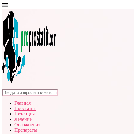
Главная
Простатит
Потенция
Лечение
Осложнения
Препараты