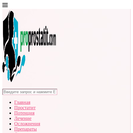
Главная
Простатит
Потенция
Лечение
Осложнения
Препараты