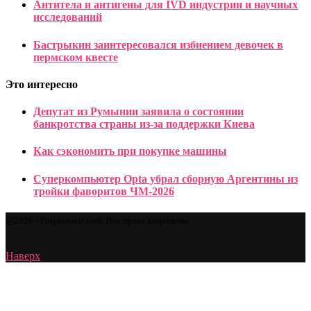
Антитела и антигены для IVD индустрии и научных
исследований
Бастрыкин заинтересовался избиением девочек в
пермском квесте
Это интересно
Депутат из Румынии заявила о состоянии
банкротства страны из-за поддержки Киева
Как сэкономить при покупке машины
Суперкомпьютер Opta убрал сборную Аргентины из
тройки фаворитов ЧМ-2026
@2026 - Proprostatit.com. Все права защищены.
Наверх