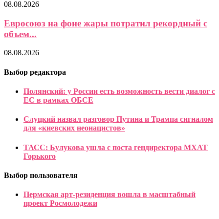
08.08.2026
Евросоюз на фоне жары потратил рекордный с
объем...
08.08.2026
Выбор редактора
Полянский: у России есть возможность вести диалог с
ЕС в рамках ОБСЕ
Слуцкий назвал разговор Путина и Трампа сигналом
для «киевских неонацистов»
ТАСС: Булукова ушла с поста гендиректора МХАТ
Горького
Выбор пользователя
Пермская арт-резиденция вошла в масштабный
проект Росмолодежи