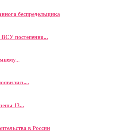
анного беспредельщика
ВСУ постепенно...
мнему...
оявились...
ены 13...
ительства в России