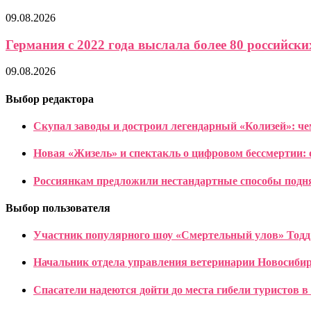
09.08.2026
Германия с 2022 года выслала более 80 российских
09.08.2026
Выбор редактора
Скупал заводы и достроил легендарный «Колизей»: чем
Новая «Жизель» и спектакль о цифровом бессмертии: о
Россиянкам предложили нестандартные способы подн
Выбор пользователя
Участник популярного шоу «Смертельный улов» Тодд М
Начальник отдела управления ветеринарии Новосиби
Спасатели надеются дойти до места гибели туристов в