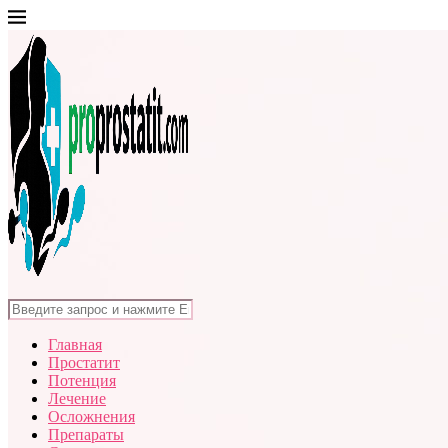
Главная
Простатит
Потенция
Лечение
Осложнения
Препараты