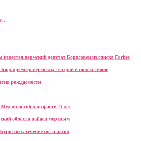
...
 известен пермский депутат Борисовец из списка Forbes
бзор премьер пермских театров в новом сезоне
ятия рождаемости
едоуз погиб в возрасте 25 лет
рской области найден мертвым
 Бурятии в течение пяти часов