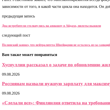
зависимости от того, в какой части цикла она находится. Он 
предыдущая запись
Два истребителя столкнулись на авиашоу в Айдахо, пилоты выжили
следующий пост
Полянский заявил, что нейтралитета Швейцарии не осталось из-за санкци
Вам также может понравиться
Хуснуллин рассказал о задаче по обновлению ж
09.08.2026
Россиянам назвали нужную зарплату для максиму
09.08.2026
«Сделали все»: Финляндия ответила на требование