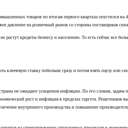
ромышленных товаров по итогам первого квартала опустился на
овое давление на розничный рынок со стороны поставщиков сниж
 не растут кредиты бизнесу и населению. То есть сейчас все бол
зить ключевую ставку побольше сразу и потом взять паузу или 
страны не ожидают ускорения инфляции. По его словам, задача 
номический рост и инфляция в пределах таргета. Решетников выр
величение внутреннего производства и повышение производитель
сируется на стимулировании структурных процессов в экономике