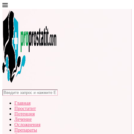
Главная
Простатит
Потенция
Лечение
Осложнения
Препараты