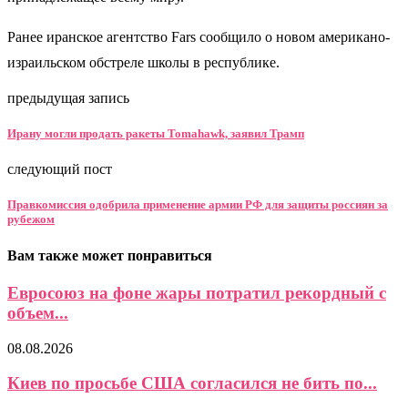
Ранее иранское агентство Fars сообщило о новом американо-
израильском обстреле школы в республике.
предыдущая запись
Ирану могли продать ракеты Tomahawk, заявил Трамп
следующий пост
Правкомиссия одобрила применение армии РФ для защиты россиян за
рубежом
Вам также может понравиться
Евросоюз на фоне жары потратил рекордный с
объем...
08.08.2026
Киев по просьбе США согласился не бить по...