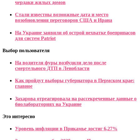
чердаки жилых домов
Стали известны возможные дата и место
возобновления переговоров США и Ирана
На Украине заявили об острой нехватке боеприпасов
для систем Patriot
Выбор пользователя
На водителя фуры возбудили дело после
смертельного ДТП в Ленобласти
Как пройдут выборы губернатора в Пермском крае:
главное
Захарова отреагировала на рассекреченные данные о
биолабораториях на Украине
Это интересно
Уровень инфляции в Прикамье достиг 6,27%