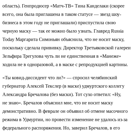
область). Генпродюсер «Матч-ТВ» Тина Канделаки (скорее
всего, она была приглашена в таком статусе — звезд шоу-
бизнеса в этом году не приглашали) приспустила свою
черную маску — так ее можно было узнать. Главред Russia
Today Маргарита Симоньян объяснила, что не носит маску,
поскольку сделала прививку. Директор Третьяковской галереи
Зельфира Трегулова чуть ли не единственная в «Манеже»
ходила не в одноразовой, а в маске с репродукцией картины.
«Ты ковид-диссидент что ли?» — спросил челябинский
губернатор Алексей Текслер (в маске) удмуртского коллегу
Александра Бречалова (без маски). Тот сухо ответил: «Ну,
не знаю». Бречалов объяснил мне, что не носит маску
демонстративно. В феврале он объявил об отмене масочного
режима в Удмуртии, но провести изменение не удалось из-за
федерального распоряжения. Но, заверил Бречалов, в его