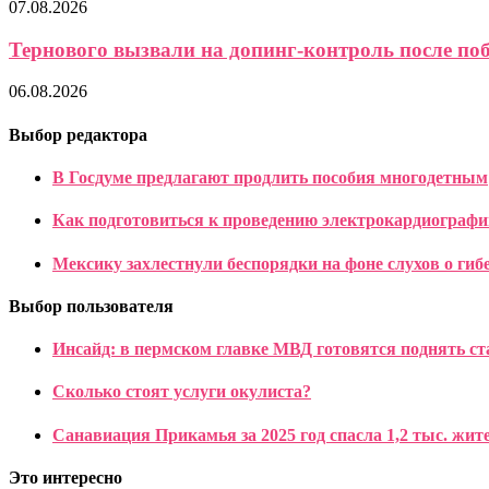
07.08.2026
Тернового вызвали на допинг-контроль после поб
06.08.2026
Выбор редактора
В Госдуме предлагают продлить пособия многодетным
Как подготовиться к проведению электрокардиографи
Мексику захлестнули беспорядки на фоне слухов о гиб
Выбор пользователя
Инсайд: в пермском главке МВД готовятся поднять ст
Сколько стоят услуги окулиста?
Санавиация Прикамья за 2025 год спасла 1,2 тыс. жит
Это интересно