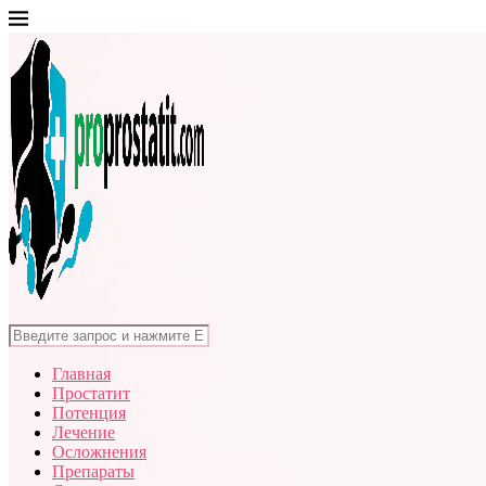
Главная
Простатит
Потенция
Лечение
Осложнения
Препараты