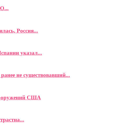
О...
лась, Россия...
спании указал...
ранее не существовавший...
вооружений США
растна...