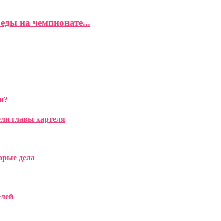
еды на чемпионате...
и?
ели главы картеля
арые дела
елей