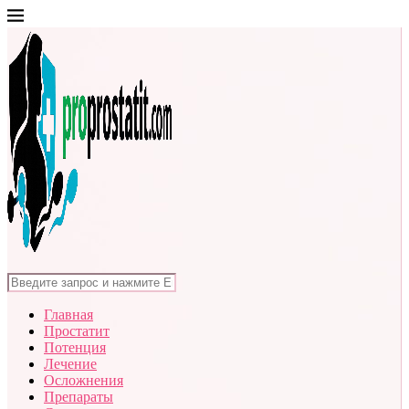
Главная
Простатит
Потенция
Лечение
Осложнения
Препараты