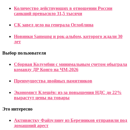
Количество действующих в отношении России
санкций превысило 31,5 тысячи
СК завел дело на генерала Оглоблина
Новинки Samsung и рок-альбом, которого ждали 30
лет
Выбор пользователя
Сборная Колумбии с минимальным счетом обыграла
команду ДР Конго на ЧМ-2026
Преимущества двойных памятников
Экономист Клещёв: из-за повышения НДС до 22%
вырастут цены на товары
Это интересно
Активистку Файзулину из Березников отправили под
домашний арест