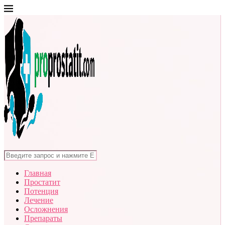
Главная
Простатит
Потенция
Лечение
Осложнения
Препараты