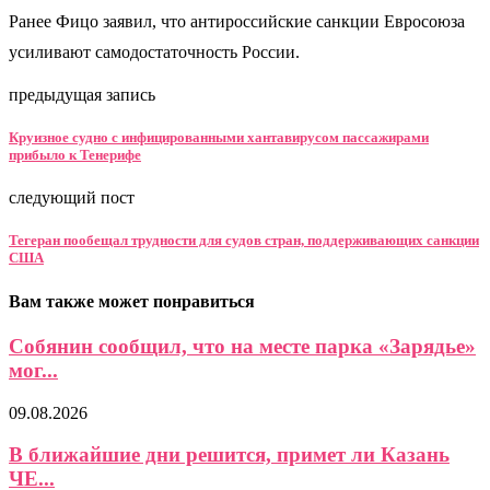
Ранее Фицо заявил, что антироссийские санкции Евросоюза
усиливают самодостаточность России.
предыдущая запись
Круизное судно с инфицированными хантавирусом пассажирами
прибыло к Тенерифе
следующий пост
Тегеран пообещал трудности для судов стран, поддерживающих санкции
США
Вам также может понравиться
Собянин сообщил, что на месте парка «Зарядье»
мог...
09.08.2026
В ближайшие дни решится, примет ли Казань
ЧЕ...