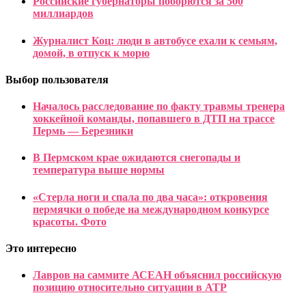
Российские губернаторы поборются за 500
миллиардов
Журналист Коц: люди в автобусе ехали к семьям,
домой, в отпуск к морю
Выбор пользователя
Началось расследование по факту травмы тренера
хоккейной команды, попавшего в ДТП на трассе
Пермь — Березники
В Пермском крае ожидаются снегопады и
температура выше нормы
«Стерла ноги и спала по два часа»: откровения
пермячки о победе на международном конкурсе
красоты. Фото
Это интересно
Лавров на саммите АСЕАН объяснил российскую
позицию относительно ситуации в АТР