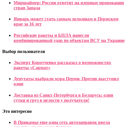
Миршаймер: Россия ответит на ядерные провокации
стран Запада
Январь может стать самым холодным в Пермском
крае за 16 лет
Российские ракеты и БПЛА нанесли
комбинированный удар по объектам ВСУ на Украине
Выбор пользователя
Эксперт Коротченко рассказал о возможностях
ракеты «Сармат»
Депутаты выбрали мэра Перми. Против выступил
один
Доставка из Санкт-Петербурга в Беларусь: одни
сутки и груз в целости у получателя!
Это интересно
В Прикамье еще одна сеть автозаправок ввела