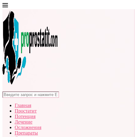
Главная
Простатит
Потенция
Лечение
Осложнения
Препараты