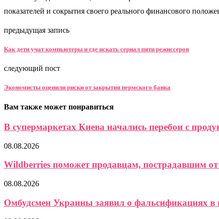
показателей и сокрытия своего реального финансового полож
предыдущая запись
Как дети учат компьютеры и где искать сериал пяти режиссеров
следующий пост
Экономисты оценили риски от закрытия пермского банка
Вам также может понравиться
В супермаркетах Киева начались перебои с прод
08.08.2026
Wildberries поможет продавцам, пострадавшим от
08.08.2026
Омбудсмен Украины заявил о фальсификациях в 