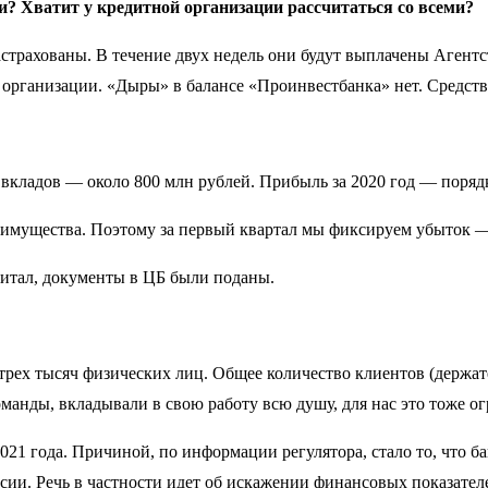
и? Хватит у кредитной организации рассчитаться со всеми?
астрахованы. В течение двух недель они будут выплачены Агент
организации. «Дыры» в балансе «Проинвестбанка» нет. Средства
вкладов — около 800 млн рублей. Прибыль за 2020 год — порядк
е имущества. Поэтому за первый квартал мы фиксируем убыток —
питал, документы в ЦБ были поданы.
рех тысяч физических лиц. Общее количество клиентов (держат
команды, вкладывали в свою работу всю душу, для нас это тоже о
021 года. Причиной, по информации регулятора, стало то, что 
ссии. Речь в частности идет об искажении финансовых показате