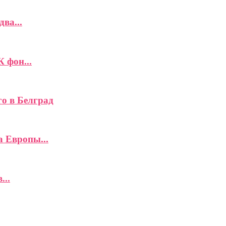
ва...
К фон...
го в Белград
а Европы...
...