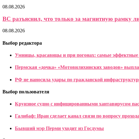
08.08.2026
ВС разъяснил, что только за магнитную рамку ли
08.08.2026
Выбор редактора
Умницы, красавицы и при погонах: самые эффектные л
Пермская «дочка» «Мотовилихинских заводов» выплат
РФ не наносила удары по гражданской инфраструкту
Выбор пользователя
Круизное судно с инфицированными хантавирусом па
Галибаф: Иран сделает канал связи по вопросу проход
Бывший мэр Перми уходит из Госдумы