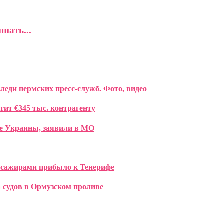
шать...
еди пермских пресс-служб. Фото, видео
ит €345 тыс. контрагенту
ре Украины, заявили в МО
ссажирами прибыло к Тенерифе
а судов в Ормузском проливе