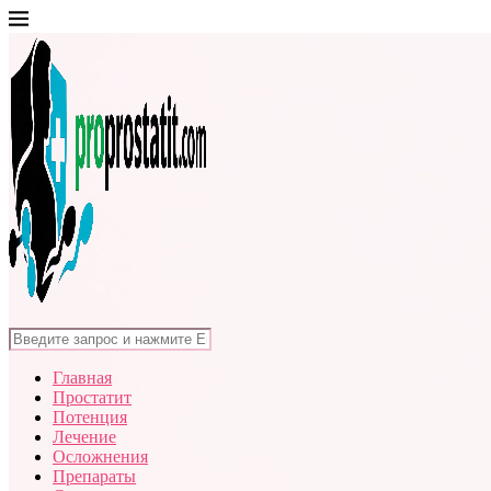
Главная
Простатит
Потенция
Лечение
Осложнения
Препараты