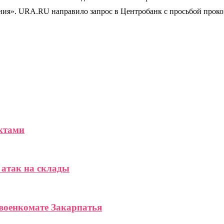
ения». URA.RU направило запрос в Центробанк с просьбой прок
уктами
 атак на склады
военкомате Закарпатья