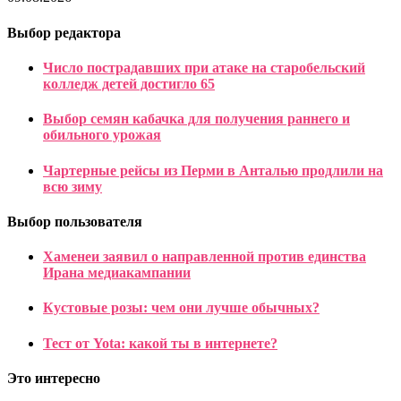
Выбор редактора
Число пострадавших при атаке на старобельский
колледж детей достигло 65
Выбор семян кабачка для получения раннего и
обильного урожая
Чартерные рейсы из Перми в Анталью продлили на
всю зиму
Выбор пользователя
Хаменеи заявил о направленной против единства
Ирана медиакампании
Кустовые розы: чем они лучше обычных?
Тест от Yota: какой ты в интернете?
Это интересно