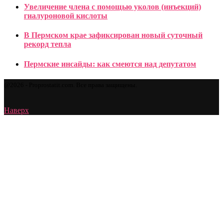
Увеличение члена с помощью уколов (инъекций)
гиалуроновой кислоты
В Пермском крае зафиксирован новый суточный
рекорд тепла
Пермские инсайды: как смеются над депутатом
@2026 - Proprostatit.com. Все права защищены.
Наверх