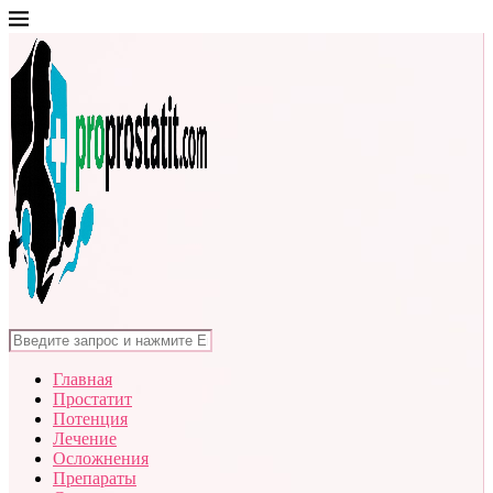
Главная
Простатит
Потенция
Лечение
Осложнения
Препараты