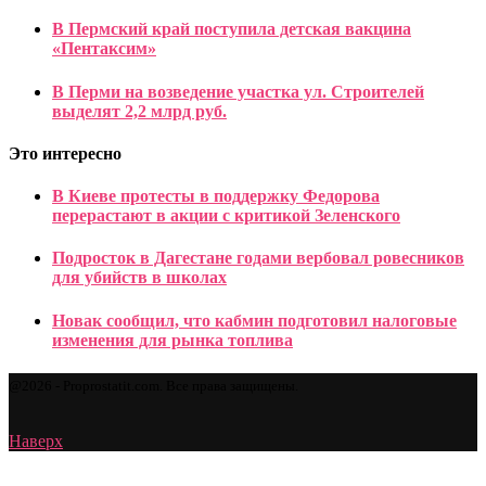
В Пермский край поступила детская вакцина
«Пентаксим»
В Перми на возведение участка ул. Строителей
выделят 2,2 млрд руб.
Это интересно
В Киеве протесты в поддержку Федорова
перерастают в акции с критикой Зеленского
Подросток в Дагестане годами вербовал ровесников
для убийств в школах
Новак сообщил, что кабмин подготовил налоговые
изменения для рынка топлива
@2026 - Proprostatit.com. Все права защищены.
Наверх