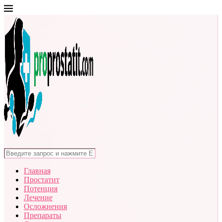
Главная
Простатит
Потенция
Лечение
Осложнения
Препараты